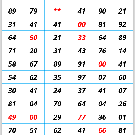
89
79
**
41
90
21
31
41
41
00
81
92
64
50
21
33
64
89
71
20
31
43
76
14
58
67
89
91
00
41
54
62
35
97
07
60
30
41
24
37
41
07
81
04
70
64
04
26
49
00
29
77
36
01
70
51
62
41
66
81