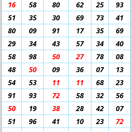
16
58
80
62
25
93
51
35
30
69
73
41
80
09
91
17
35
69
29
34
43
57
34
40
58
98
50
27
78
08
48
50
09
36
07
13
54
53
11
11
68
23
91
93
72
58
32
56
50
19
38
28
42
07
51
96
41
10
23
72