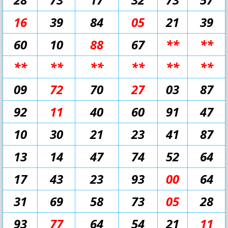
16
39
84
05
21
39
60
10
88
67
**
**
**
**
**
**
**
**
09
72
70
27
03
87
92
11
40
60
91
47
10
30
21
23
41
87
13
14
47
74
52
64
17
43
23
93
00
64
31
69
58
73
05
28
93
77
64
54
21
11