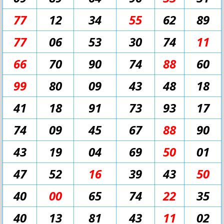
77
12
34
55
62
89
77
06
53
30
74
11
66
70
90
74
88
60
99
80
09
43
48
18
41
18
91
73
93
17
74
09
45
67
88
90
43
19
04
69
50
01
47
52
16
39
43
50
40
00
65
74
22
35
40
13
81
43
11
02