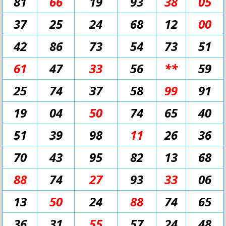
81
66
19
93
38
05
37
25
24
68
12
00
42
86
73
54
73
51
61
47
33
56
**
59
25
74
37
58
99
91
19
04
50
74
65
40
51
39
98
11
26
36
70
43
95
82
13
68
88
74
27
93
33
06
13
50
24
88
74
65
36
31
55
57
24
48