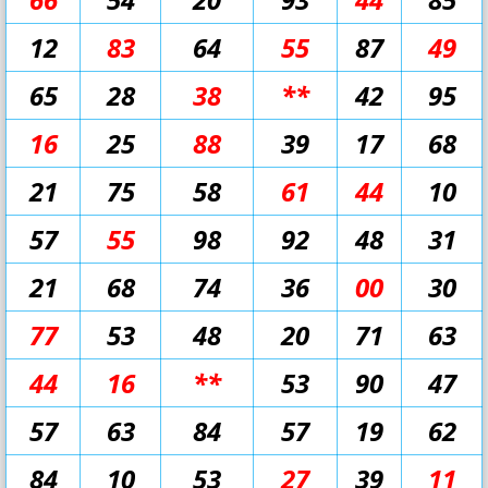
12
83
64
55
87
49
65
28
38
**
42
95
16
25
88
39
17
68
21
75
58
61
44
10
57
55
98
92
48
31
21
68
74
36
00
30
77
53
48
20
71
63
44
16
**
53
90
47
57
63
84
57
19
62
84
10
53
27
39
11