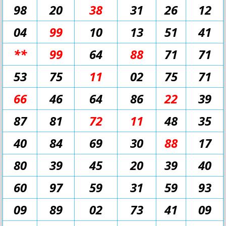
98
20
38
31
26
12
04
99
10
13
51
41
**
99
64
88
71
71
53
75
11
02
75
71
66
46
64
86
22
39
87
81
72
11
48
35
40
84
69
30
88
17
80
39
45
20
39
40
60
97
59
31
59
93
09
89
02
73
41
09