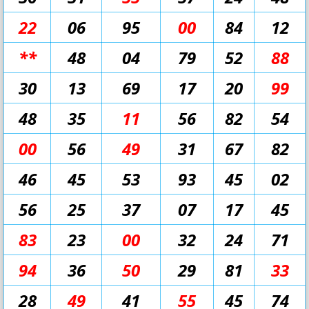
22
06
95
00
84
12
**
48
04
79
52
88
30
13
69
17
20
99
48
35
11
56
82
54
00
56
49
31
67
82
46
45
53
93
45
02
56
25
37
07
17
45
83
23
00
32
24
71
94
36
50
29
81
33
28
49
41
55
45
74