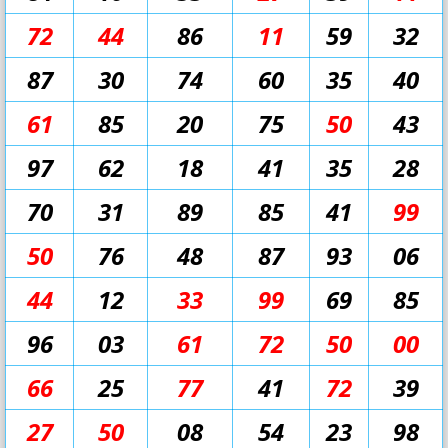
72
44
86
11
59
32
87
30
74
60
35
40
61
85
20
75
50
43
97
62
18
41
35
28
70
31
89
85
41
99
50
76
48
87
93
06
44
12
33
99
69
85
96
03
61
72
50
00
66
25
77
41
72
39
27
50
08
54
23
98