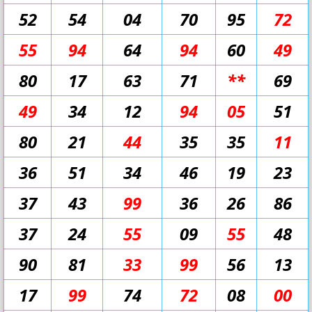
52
54
04
70
95
72
55
94
64
94
60
49
80
17
63
71
**
69
49
34
12
94
05
51
80
21
44
35
35
11
36
51
34
46
19
23
37
43
99
36
26
86
37
24
55
09
55
48
90
81
33
99
56
13
17
99
74
72
08
00