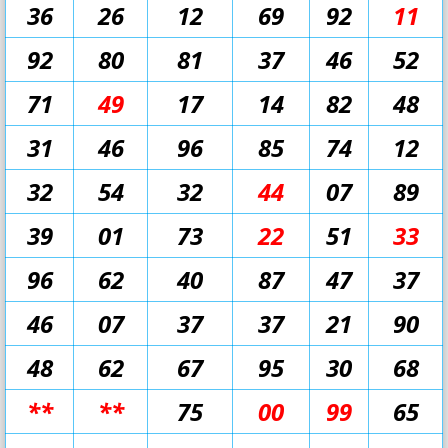
36
26
12
69
92
11
92
80
81
37
46
52
71
49
17
14
82
48
31
46
96
85
74
12
32
54
32
44
07
89
39
01
73
22
51
33
96
62
40
87
47
37
46
07
37
37
21
90
48
62
67
95
30
68
**
**
75
00
99
65