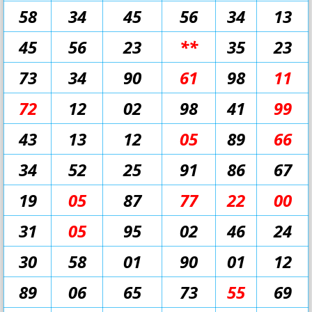
58
34
45
56
34
13
45
56
23
**
35
23
73
34
90
61
98
11
72
12
02
98
41
99
43
13
12
05
89
66
34
52
25
91
86
67
19
05
87
77
22
00
31
05
95
02
46
24
30
58
01
90
01
12
89
06
65
73
55
69