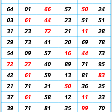
64
01
66
57
50
24
03
61
44
23
51
51
31
23
72
21
11
28
29
73
41
20
69
78
54
09
57
16
44
73
72
27
40
89
71
95
42
61
59
13
81
83
21
71
21
50
36
25
37
61
58
12
11
23
39
71
81
35
99
70