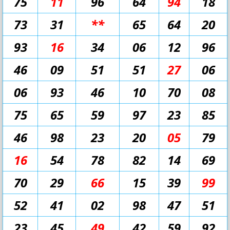
75
11
96
64
94
18
73
31
**
65
64
20
93
16
34
06
12
96
46
09
51
51
27
06
06
93
46
10
70
08
75
65
59
97
23
85
46
98
23
20
05
79
16
54
78
82
14
69
70
29
66
15
39
99
52
41
02
98
47
51
23
45
49
42
59
92